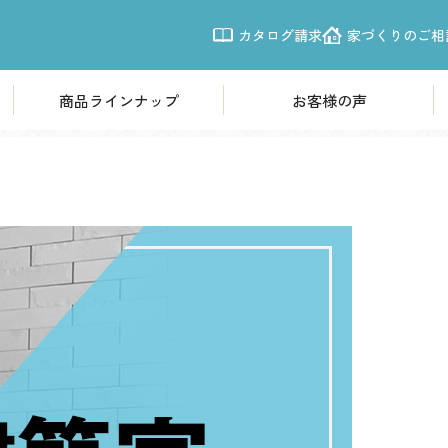
カタログ請求
家づくりのご相
スタッフブログ
BLOG
商品ラインナップ
お客様の声
商品ラインナップ
モデルハウ
欧風モダン住宅「Leche」
体感すまいパ
震性
南欧プロヴァンス「LouLou」
体感すまいパー
シンプルモダン「CASSA」
体感すまいパー
体感すまいパ
施工事例
体感すまいパー
写真から探す
体感すまいパー
新越谷