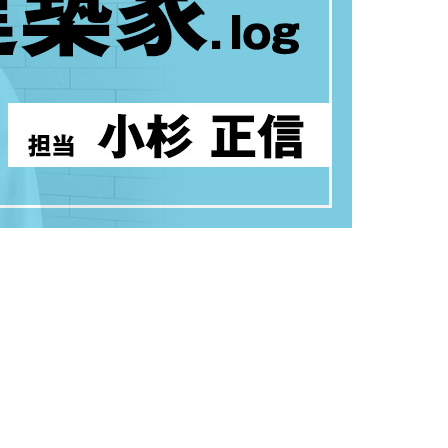
加平
ついて
お客様の声
ス
家づくりの
土地をお探