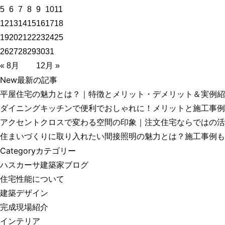
5
6
7
8
9
10
11
12
13
14
15
16
17
18
19
20
21
22
23
24
25
26
27
28
29
30
31
« 8月
12月 »
New
最新の記事
平屋住宅の魅力とは？｜特徴とメリット・デメリット＆実例紹
ダイニングキッチンで便利でおしゃれに！メリットと施工事例
アクセントクロスで変わる空間の印象｜注文住宅ならではの活
住まいづくりに取り入れたい間接照明の魅力とは？施工事例も
Category
カテゴリー
ハスカーサ建築家ブログ
住宅性能について
建築デザイン
完成現場紹介
インテリア