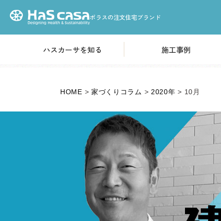
ポラスの注文住宅ブランド
ハスカーサを知る
施工事例
HOME
性能について
高気密・高断熱構造
ハスカーサについて
HOME
>
家づくりコラム
>
2020年
>
10月
「耐震等級3」基準の耐
火災から家を守る
デザインについて
素材のこだわり
収納のこだわり