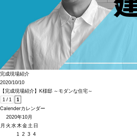
ポラスグループに
施工・人材
保証・アフターメンテナ
完成現場紹介
2020/10/10
【完成現場紹介】K様邸 ～モダンな住宅～
1 / 1
1
Calender
カレンダー
2020年10月
月
火
水
木
金
土
日
1
2
3
4