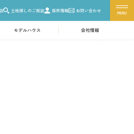
談
土地探しのご相談
採用情報
お問い合わせ
モデルハウス
会社情報
ス
会社概要
ーク 吉川美南
採用情報
ク 朝霞
ク 越谷
各種お問い合わせ
ーク 東浦和
カタログ請求
ク 柏
来場予約
ク 船橋
イベント情報
お問い合わせ