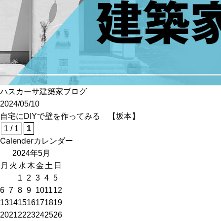
土地をお探しの方
会社概要
採用情報
各種お問い合わせ
カタログ請求
ハスカーサ建築家ブログ
2024/05/10
来場予約
自宅にDIYで壁を作ってみる 【坂本】
1 / 1
1
イベント情報
Calender
カレンダー
お問い合わせ
2024年5月
月
火
水
木
金
土
日
1
2
3
4
5
プライバシーポリシー
6
7
8
9
10
11
12
カスタマーハラスメントポリシー
13
14
15
16
17
18
19
20
21
22
23
24
25
26