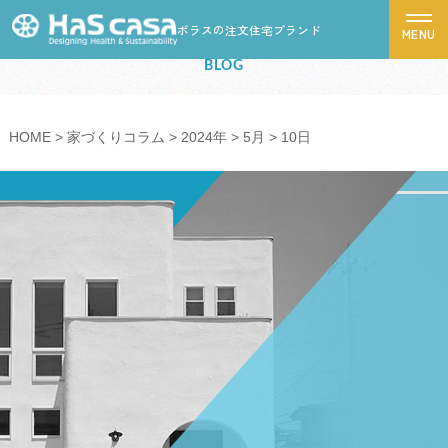
ポラスの注文住宅ブランド
スタッフブログ
BLOG
ハスカーサについて
HOME
>
家づくりコラム
>
2024年
>
5月
>
10日
性能について
デザインについて
ポラスグループについて
商品ラインナップ
施工事例
モデルハウス
お客様の声
家づくりの流れ