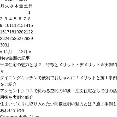
月
火
水
木
金
土
日
1
2
3
4
5
6
7
8
9
10
11
12
13
14
15
16
17
18
19
20
21
22
23
24
25
26
27
28
29
30
31
« 11月
12月 »
New
最新の記事
平屋住宅の魅力とは？｜特徴とメリット・デメリット＆実例紹
介
ダイニングキッチンで便利でおしゃれに！メリットと施工事例
をご紹介
アクセントクロスで変わる空間の印象｜注文住宅ならではの活
用術を実例で紹介
住まいづくりに取り入れたい間接照明の魅力とは？施工事例も
あわせて紹介
Category
カテゴリー