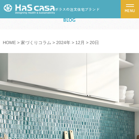
ポラスの注文住宅ブランド
スタッフブログ
BLOG
ハスカーサについて
HOME
>
家づくりコラム
>
2024年
>
12月
>
20日
性能について
デザインについて
ポラスグループについて
商品ラインナップ
施工事例
モデルハウス
お客様の声
家づくりの流れ