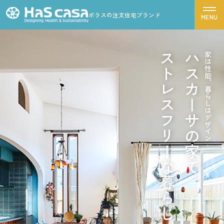
ポラスの注文住宅ブランド
ストレスフリーな暮らし
ハスカーサの家で
家は性能、暮らしはデザイン
ハスカーサについて
性能について
デザインについて
ポラスグループについて
商品ラインナップ
施工事例
モデルハウス
お客様の声
家づくりの流れ