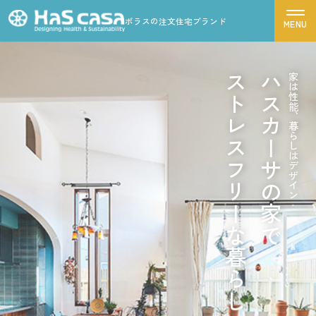
ポラスの注文住宅ブランド
ハスカーサについて
ストレスフリーな暮らし
ハスカーサの家で
家は性能、暮らしはデザイン
性能について
デザインについて
ポラスグループについて
商品ラインナップ
施工事例
モデルハウス
お客様の声
家づくりの流れ