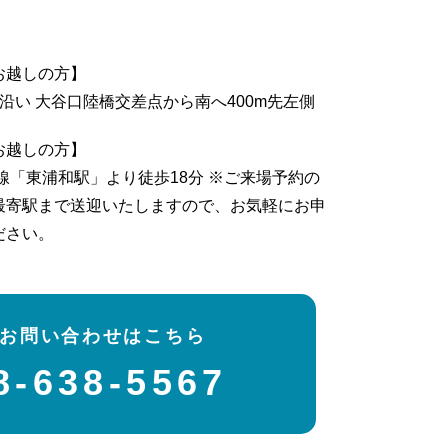
体感すまいパーク 柏
体感すまいパーク 船橋
お越しの方】
新越谷
沿い 大谷口陸橋交差点から南へ400m先左側
加平
お越しの方】
線「東浦和駅」より徒歩18分 ※ご来場予約の
土地・不動産のご相談窓口
最寄駅まで送迎いたしますので、お気軽にお申
HaStopia 南越谷オフィス
ださい。
HaStopia 吉川美南オフィス
スタッフ紹介
お問い合わせはこちら
8-638-5567
イベント
お知らせ