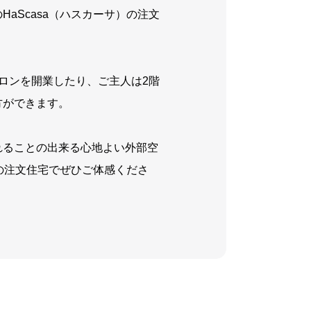
aScasa（ハスカーサ）の注文
新卒採用
ロンを開業したり、ご主人は2階
方ができます。
中途採用
れることの出来る心地よい外部空
）の注文住宅でぜひご体感くださ
Official SNS