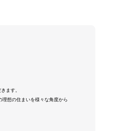
家づくりコラム
ミコノス風住宅
カフェみたいな展示場
きとこのいえ
だきます。
見える家づくり
たの理想の住まいを様々な角度から
Graxyz（グラシーズ）ってなに？