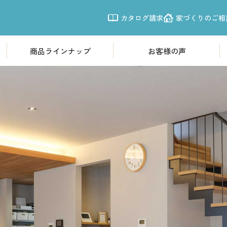
カタログ請求
家づくりのご相
商品ラインナップ
お客様の声
商品ラインナップ
モデルハウ
欧風モダン住宅「Leche」
体感すまいパ
震性
南欧プロヴァンス「LouLou」
体感すまいパー
シンプルモダン「CASSA」
体感すまいパー
体感すまいパ
施工事例
体感すまいパー
写真から探す
体感すまいパー
新越谷