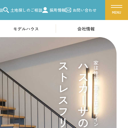
談
土地探しのご相談
採用情報
お問い合わせ
モデルハウス
会社情報
ス
会社概要
ーク 吉川美南
採用情報
ク 朝霞
ストレスフリーな暮らし
ハスカーサの家で
家は性能、暮らしはデザイン
ク 越谷
各種お問い合わせ
ーク 東浦和
カタログ請求
ク 柏
来場予約
ク 船橋
イベント情報
お問い合わせ