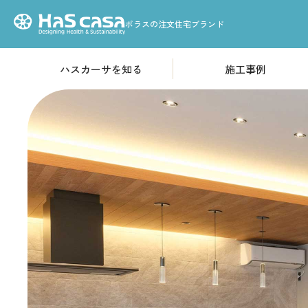
ポラスの注文住宅ブランド
ハスカーサを知る
施工事例
HOME
性能について
高気密・高断熱構造
ハスカーサについて
「耐震等級3」基準の耐
火災から家を守る
デザインについて
素材のこだわり
収納のこだわり