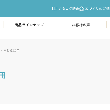
カタログ請求
家づくりのご相
商品ラインナップ
お客様の声
商品ラインナップ
モデルハウ
欧風モダン住宅「Leche」
体感すまいパ
震性
し・不動産活用
南欧プロヴァンス「LouLou」
体感すまいパー
シンプルモダン「CASSA」
体感すまいパー
用
体感すまいパ
施工事例
体感すまいパー
こだわりから探す
体感すまいパー
写真から探す
新越谷