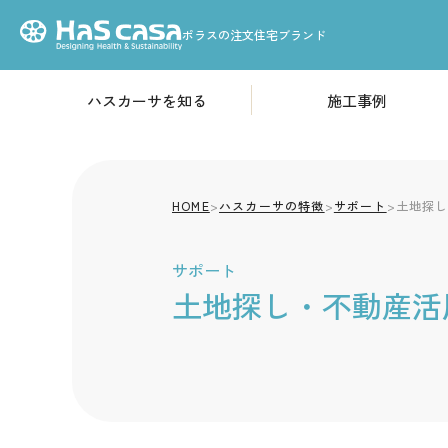
ポラスの注文住宅ブランド
ハスカーサを知る
施工事例
HOME
性能について
高気密・高断熱構造
ハスカーサについて
HOME
>
ハスカーサの特徴
「耐震等級3」基準の耐
>
サポート
>
土地探
火災から家を守る
サポート
土地探し・不動産活
デザインについて
素材のこだわり
収納のこだわり