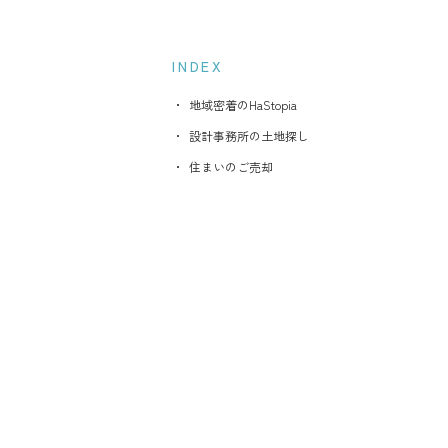
ポラスグループに
INDEX
施工・人材
地域密着のHaStopia
保証・アフターメンテナ
設計事務所の土地探し
住まいのご売却