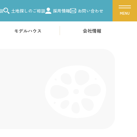
談
土地探しのご相談
採用情報
お問い合わせ
モデルハウス
会社情報
ス
会社概要
ーク 吉川美南
採用情報
ク 朝霞
ク 越谷
各種お問い合わせ
ーク 東浦和
カタログ請求
ク 柏
来場予約
ク 船橋
イベント情報
お問い合わせ