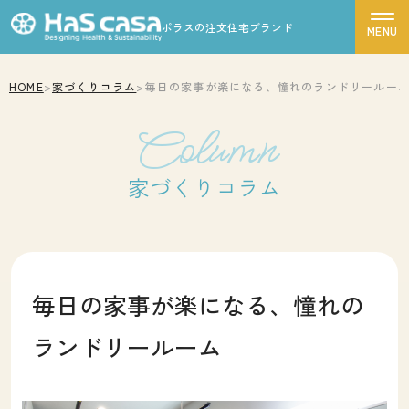
ポラスの注文住宅ブランド
HOME
>
家づくりコラム
>
毎日の家事が楽になる、憧れのランドリールー
ハスカーサについて
Column
性能について
デザインについて
家づくりコラム
ポラスグループについて
商品ラインナップ
施工事例
毎日の家事が楽になる、憧れの
モデルハウス
ランドリールーム
お客様の声
家づくりの流れ