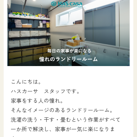
土地をお探しの方
会社概要
採用情報
各種お問い合わせ
カタログ請求
来場予約
イベント情報
こんにちは。
ハスカーサ スタッフです。
お問い合わせ
家事をする人の憧れ。
そんなイメージのあるランドリールーム。
プライバシーポリシー
洗濯の洗う・干す・畳むという作業がすべて
カスタマーハラスメントポリシー
一か所で解決し、家事が一気に楽になりま