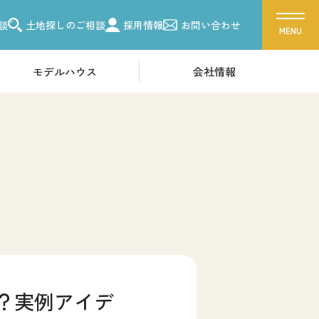
談
土地探しのご相談
採用情報
お問い合わせ
モデルハウス
会社情報
ス
会社概要
ーク 吉川美南
採用情報
ク 朝霞
ク 越谷
各種お問い合わせ
ーク 東浦和
カタログ請求
ク 柏
来場予約
ク 船橋
イベント情報
？実例アイデ
お問い合わせ