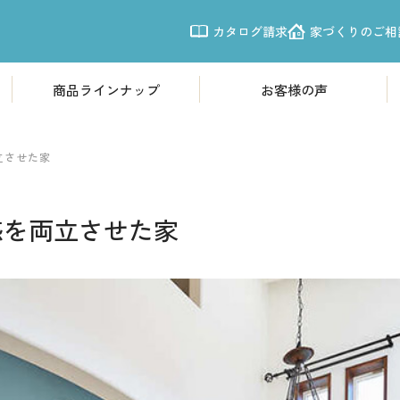
カタログ請求
家づくりのご相
商品ラインナップ
お客様の声
商品ラインナップ
モデルハウ
欧風モダン住宅「Leche」
体感すまいパ
立させた家
震性
南欧プロヴァンス「LouLou」
体感すまいパー
感を両立させた家
シンプルモダン「CASSA」
体感すまいパー
体感すまいパ
施工事例
体感すまいパー
写真から探す
体感すまいパー
新越谷