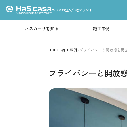
ポラスの注文住宅ブランド
ハスカーサを知る
施工事例
HOME
性能について
高気密・高断熱構造
ハスカーサについて
HOME
>
施工事例
>
プライバシーと開放感を両
「耐震等級3」基準の耐
プライバシーと開放
火災から家を守る
デザインについて
素材のこだわり
収納のこだわり