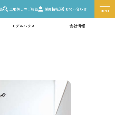
談
土地探しのご相談
採用情報
お問い合わせ
モデルハウス
会社情報
ス
会社概要
ーク 吉川美南
採用情報
ク 朝霞
ク 越谷
各種お問い合わせ
ーク 東浦和
カタログ請求
ク 柏
来場予約
ク 船橋
イベント情報
お問い合わせ