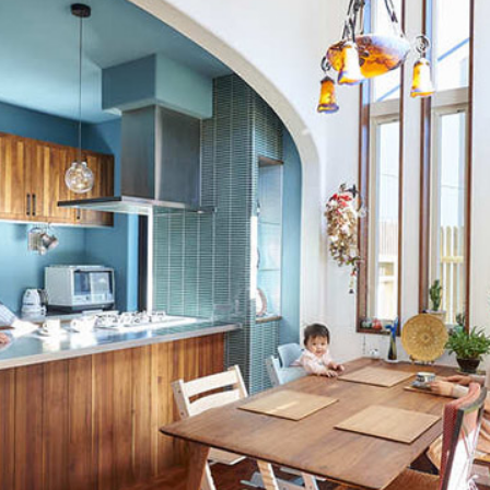
加平
ついて
お客様の声
ス
家づくりの
土地をお探