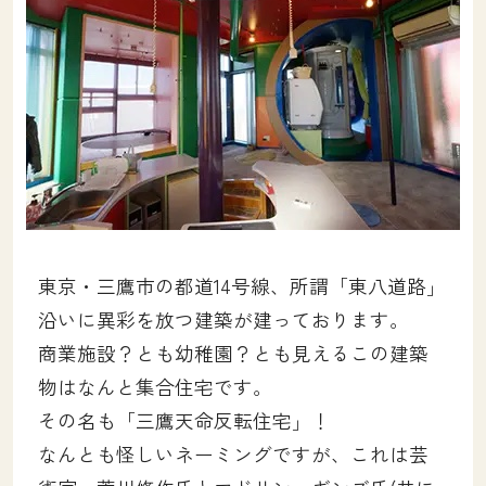
土地をお探しの方
会社概要
採用情報
各種お問い合わせ
カタログ請求
来場予約
東京・三鷹市の都道14号線、所謂「東八道路」
イベント情報
沿いに異彩を放つ建築が建っております。
お問い合わせ
商業施設？とも幼稚園？とも見えるこの建築
物はなんと集合住宅です。
プライバシーポリシー
その名も「三鷹天命反転住宅」！
カスタマーハラスメントポリシー
なんとも怪しいネーミングですが、これは芸