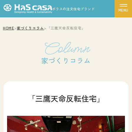
ポラスの注文住宅ブランド
HOME
>
家づくりコラム
>
「三鷹天命反転住宅」
ハスカーサについて
Column
性能について
デザインについて
家づくりコラム
ポラスグループについて
商品ラインナップ
施工事例
「三鷹天命反転住宅」
モデルハウス
お客様の声
家づくりの流れ