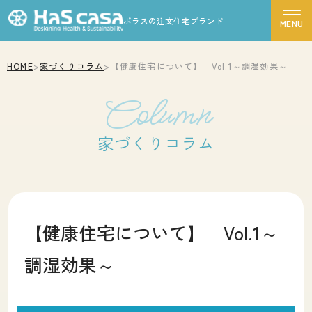
ポラスの注文住宅ブランド
HOME
>
家づくりコラム
>
【健康住宅について】 Vol.1～調湿効果～
ハスカーサについて
Column
性能について
デザインについて
家づくりコラム
ポラスグループについて
商品ラインナップ
施工事例
【健康住宅について】 Vol.1～
モデルハウス
調湿効果～
お客様の声
家づくりの流れ