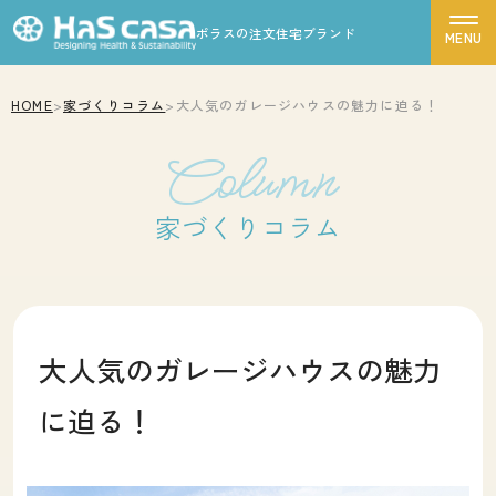
ポラスの注文住宅ブランド
HOME
>
家づくりコラム
>
大人気のガレージハウスの魅力に迫る！
ハスカーサについて
Column
性能について
デザインについて
家づくりコラム
ポラスグループについて
商品ラインナップ
施工事例
大人気のガレージハウスの魅力
モデルハウス
に迫る！
お客様の声
家づくりの流れ