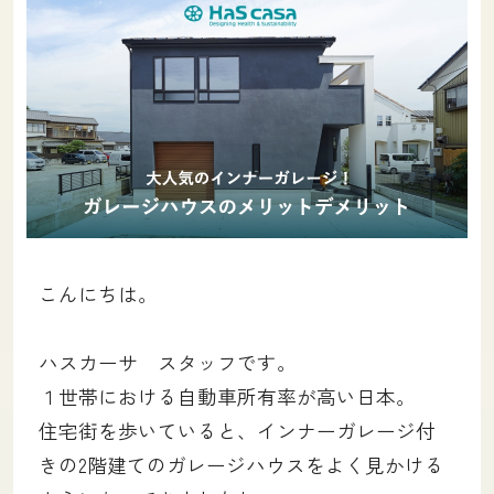
土地をお探しの方
会社概要
採用情報
各種お問い合わせ
カタログ請求
来場予約
イベント情報
こんにちは。
お問い合わせ
ハスカーサ スタッフです。
１世帯における自動車所有率が高い日本。
プライバシーポリシー
住宅街を歩いていると、インナーガレージ付
カスタマーハラスメントポリシー
きの2階建てのガレージハウスをよく見かける