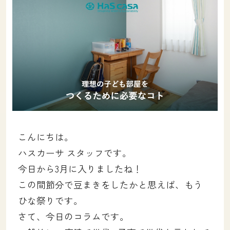
土地をお探しの方
会社概要
採用情報
各種お問い合わせ
カタログ請求
来場予約
イベント情報
こんにちは。
ハスカーサ スタッフです。
お問い合わせ
今日から3月に入りましたね！
この間節分で豆まきをしたかと思えば、もう
プライバシーポリシー
ひな祭りです。
カスタマーハラスメントポリシー
さて、今日のコラムです。