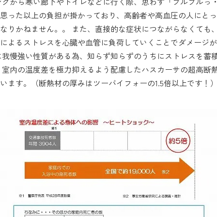
ングから寒い廊下やトイレなどに行く際、思わず「ブルブルっ
思った以上の負担が掛かっており、高齢者や高血圧の人にとっ
なりかねません。。 また、直接的な症状につながらなくても
によるストレスを心臓や血管に負荷していくことでダメージが
に我慢強い性質がある為、知らず知らずのうちにストレスを蓄
、室内の温度差を極力抑えるよう配慮したハスカーサの超高断
います。（断熱材の厚みはツーバイフォーの1.5倍以上です！