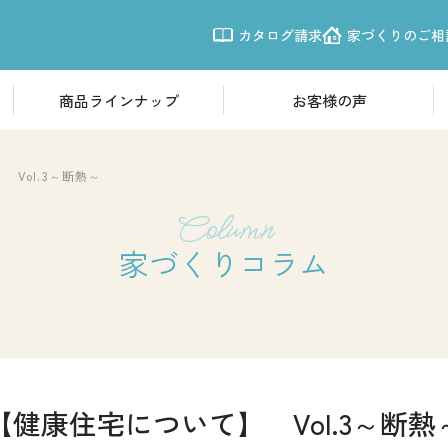
カタログ請求
家づくりのご相
商品ラインナップ
お客様の声
商品ラインナップ
モデルハウ
欧風モダン住宅「Leche」
体感すまいパ
Vol.3～断熱～
震性
南欧プロヴァンス「LouLou」
体感すまいパー
Column
シンプルモダン「CASSA」
体感すまいパー
家づくりコラム
体感すまいパ
施工事例
体感すまいパー
写真から探す
体感すまいパー
【健康住宅について】 Vol.3～断熱
新越谷