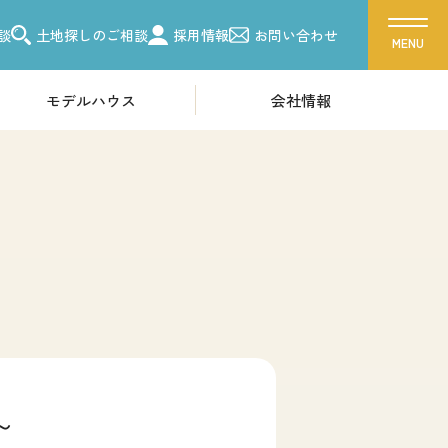
談
土地探しのご相談
採用情報
お問い合わせ
モデルハウス
会社情報
ス
会社概要
ーク 吉川美南
採用情報
ク 朝霞
ク 越谷
各種お問い合わせ
ーク 東浦和
カタログ請求
ク 柏
来場予約
ク 船橋
イベント情報
～
お問い合わせ