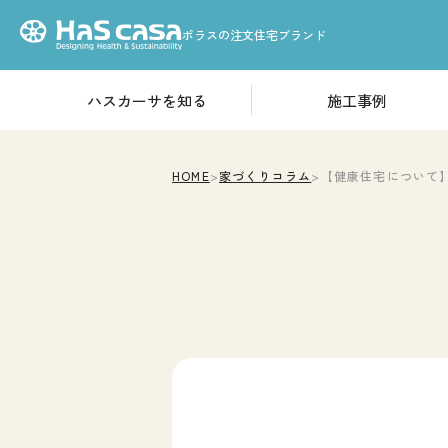
ポラスの注文住宅ブランド
ハスカーサを知る
施工事例
HOME
性能について
高気密・高断熱構造
ハスカーサについて
HOME
>
家づくりコラム
>
【健康住宅について】 
「耐震等級3」基準の耐
火災から家を守る
デザインについて
素材のこだわり
収納のこだわり