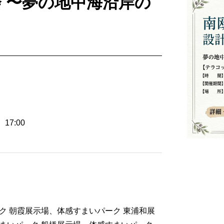
会 〜夢の地中海沿岸の
、17:00
ク 朝霞展示場、体感すまいパーク 東浦和展