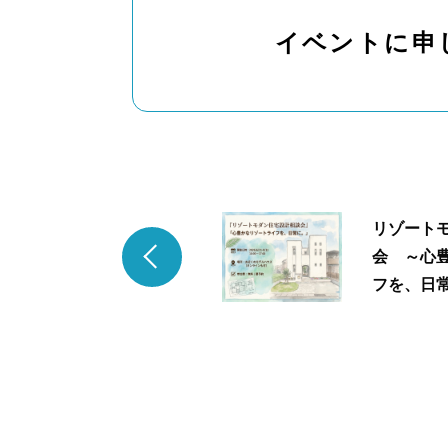
イベントに申
リゾート
会 ～心
フを、日