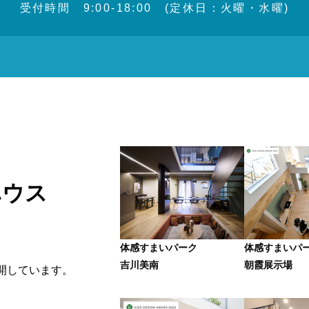
受付時間 9:00-18:00 (定休日：火曜・水曜)
ハウス
、
体感すまいパーク
体感すまいパ
吉川美南
朝霞展示場
開しています。