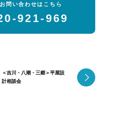
お問い合わせはこちら
体感すまいパーク 柏
20-921-969
体感すまいパーク 船橋
新越谷
加平
土地・不動産のご相談窓口
HaStopia 南越谷オフィス
＜吉川・八潮・三郷＞平屋設
HaStopia 吉川美南オフィス
計相談会
スタッフ紹介
イベント
お知らせ