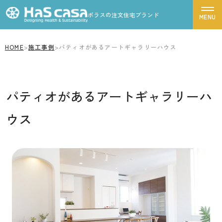
ポラスの注文住宅ブランド
HOME
>
施工事例
>
パティオがあるアートギャラリーハウス
ハスカーサについて
性能について
パティオがあるアートギャラリーハ
デザインについて
ポラスグループについて
ウス
商品ラインナップ
施工事例
モデルハウス
お客様の声
家づくりの流れ