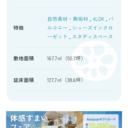
自然素材・無垢材
,
4LDK
,
バ
特徴
ルコニー
,
シューズインクロ
ーゼット
,
スタディスペース
敷地面積
167.7㎡（50.7坪）
延床面積
127.7㎡（38.6坪）