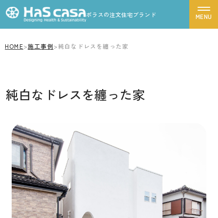
ポラスの注文住宅ブランド
HOME
>
施工事例
>
純白なドレスを纏った家
ハスカーサについて
性能について
純白なドレスを纏った家
デザインについて
ポラスグループについて
商品ラインナップ
施工事例
モデルハウス
お客様の声
家づくりの流れ