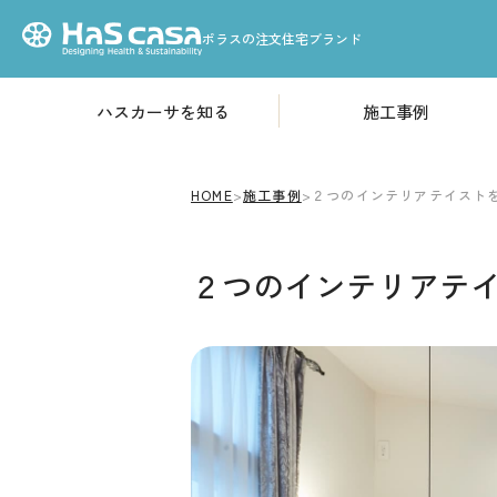
ポラスの注文住宅ブランド
ハスカーサを知る
施工事例
HOME
性能について
高気密・高断熱構造
ハスカーサについて
HOME
>
施工事例
>
２つのインテリアテイスト
「耐震等級3」基準の耐
２つのインテリアテ
火災から家を守る
デザインについて
素材のこだわり
収納のこだわり