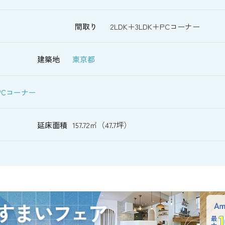
間取り
2LDK＋3LDK＋PCコーナー
建築地
東京都
PCコーナー
延床面積
157.72㎡（47.7坪）