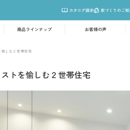
カタログ請求
家づくりのご相
商品ラインナップ
お客様の声
商品ラインナップ
モデルハウ
欧風モダン住宅「Leche」
体感すまいパ
を愉しむ２世帯住宅
震性
南欧プロヴァンス「LouLou」
体感すまいパー
イストを愉しむ２世帯住宅
シンプルモダン「CASSA」
体感すまいパー
体感すまいパ
施工事例
体感すまいパー
写真から探す
体感すまいパー
新越谷