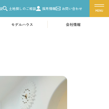
談
土地探しのご相談
採用情報
お問い合わせ
モデルハウス
会社情報
ス
会社概要
ーク 吉川美南
採用情報
ク 朝霞
ク 越谷
各種お問い合わせ
ーク 東浦和
カタログ請求
ク 柏
来場予約
ク 船橋
イベント情報
お問い合わせ