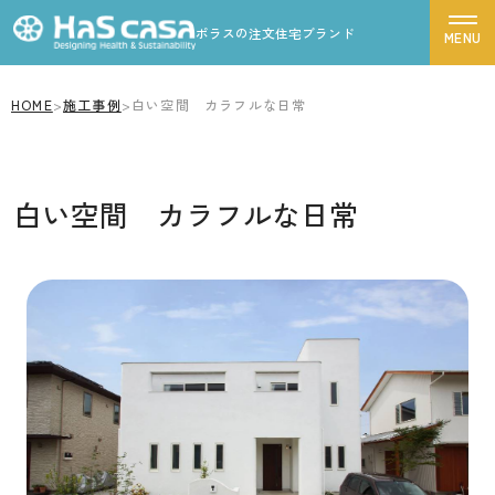
ポラスの注文住宅ブランド
HOME
>
施工事例
>
白い空間 カラフルな日常
ハスカーサについて
性能について
白い空間 カラフルな日常
デザインについて
ポラスグループについて
商品ラインナップ
施工事例
モデルハウス
お客様の声
家づくりの流れ