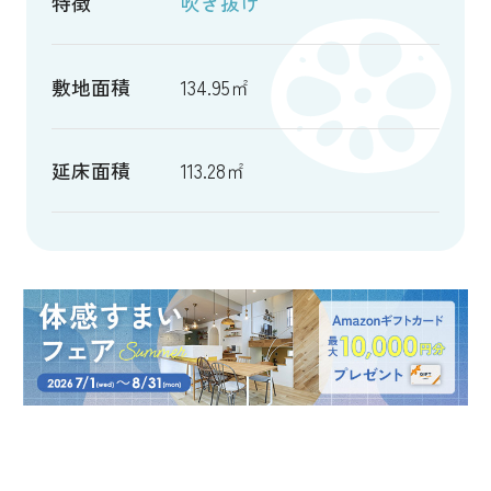
吹き抜け
特徴
敷地面積
134.95㎡
延床面積
113.28㎡