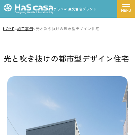
ポラスの注文住宅ブランド
HOME
>
施工事例
>
光と吹き抜けの都市型デザイン住宅
ハスカーサについて
性能について
光と吹き抜けの都市型デザイン住宅
デザインについて
ポラスグループについて
商品ラインナップ
施工事例
モデルハウス
お客様の声
家づくりの流れ