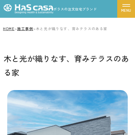
ポラスの注文住宅ブランド
HOME
>
施工事例
>
木と光が織りなす、育みテラスのある家
ハスカーサについて
性能について
木と光が織りなす、育みテラスのあ
デザインについて
ポラスグループについて
る家
商品ラインナップ
施工事例
モデルハウス
お客様の声
家づくりの流れ