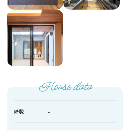
House data
階数
-