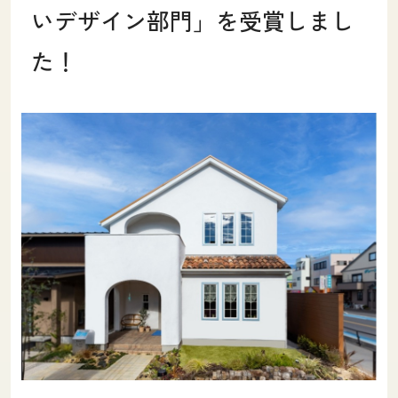
いデザイン部門」を受賞しまし
土地をお探しの方
た！
会社概要
採用情報
各種お問い合わせ
カタログ請求
来場予約
イベント情報
お問い合わせ
プライバシーポリシー
カスタマーハラスメントポリシー