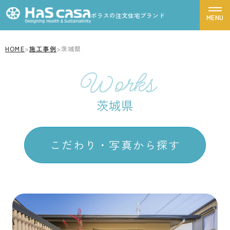
ポラスの注文住宅ブランド
HOME
>
施工事例
>
茨城県
ハスカーサについて
Works
性能について
商品ラインナップから探す
デザインについて
茨城県
ポラスグループについて
Leche
LouLou
CASSA
FORME
商品ラインナップ
Graxyz
Elle casa
Elle casa corte
こだわり・写真から探す
施工事例
デザインから探す
モデルハウス
リゾートモダン
シンプルモダン
お客様の声
南欧・プロヴァンス風
北欧風
家づくりの流れ