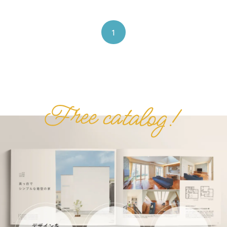
埼玉県
千葉県
東京都
茨城県
1
その他
建物タイプから探す
平屋
2階建て
3階建て
ガレージハウス
二世帯住宅
その他
間取りから探す
1LDK
2LDK
3LDK
4LDK
5LDK