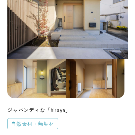
土地をお探しの方
特徴から探す
会社概要
中庭・パティオ
ヌック
吹き抜け
採用情報
和室・小上がり
ベランダ・バルコニー
各種お問い合わせ
ウォークインクローゼット
カタログ請求
シューズインクローゼット
来場予約
アーチ壁・R垂れ壁
自然素材・無垢材
イベント情報
狭小地・変形地
シンボルツリー
お問い合わせ
白い家
猫と暮らす家
犬と暮らす家
ジャパンディな「hiraya」
プライバシーポリシー
趣味にこだわる
カスタマーハラスメントポリシー
自然素材・無垢材
建築地から探す