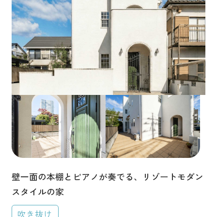
土地をお探しの方
特徴から探す
会社概要
中庭・パティオ
ヌック
吹き抜け
採用情報
和室・小上がり
ベランダ・バルコニー
各種お問い合わせ
ウォークインクローゼット
カタログ請求
シューズインクローゼット
来場予約
アーチ壁・R垂れ壁
自然素材・無垢材
イベント情報
狭小地・変形地
シンボルツリー
お問い合わせ
白い家
猫と暮らす家
犬と暮らす家
壁一面の本棚とピアノが奏でる、リゾートモダン
プライバシーポリシー
趣味にこだわる
スタイルの家
カスタマーハラスメントポリシー
建築地から探す
吹き抜け