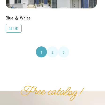
Blue ＆ White
4LDK
1
2
3