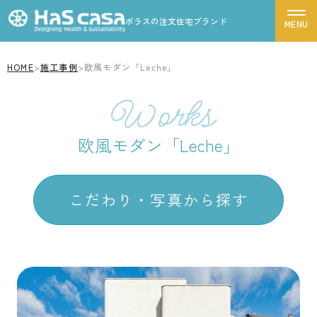
ポラスの注文住宅ブランド
HOME
>
施工事例
>
欧風モダン「Leche」
ハスカーサについて
Works
性能について
商品ラインナップから探す
デザインについて
欧風モダン「Leche」
ポラスグループについて
Leche
LouLou
CASSA
FORME
商品ラインナップ
Graxyz
Elle casa
Elle casa corte
こだわり・写真から探す
施工事例
デザインから探す
モデルハウス
リゾートモダン
シンプルモダン
お客様の声
南欧・プロヴァンス風
北欧風
家づくりの流れ