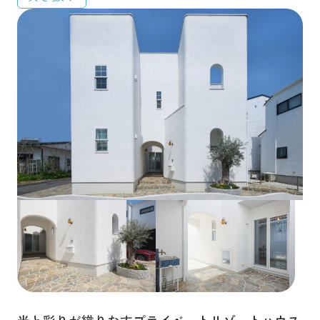
埼玉県
千葉県
東京都
茨城県
その他
建物タイプから探す
平屋
2階建て
3階建て
ガレージハウス
二世帯住宅
その他
間取りから探す
1LDK
2LDK
3LDK
4LDK
5LDK
光と彩りが織りなすプライベートリゾートハウス