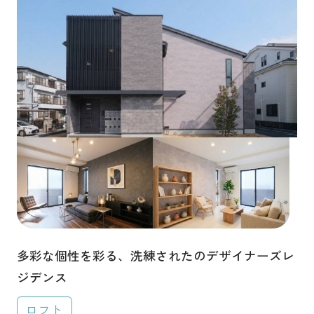
土地をお探しの方
特徴から探す
会社概要
中庭・パティオ
ヌック
吹き抜け
採用情報
和室・小上がり
ベランダ・バルコニー
各種お問い合わせ
ウォークインクローゼット
カタログ請求
シューズインクローゼット
来場予約
アーチ壁・R垂れ壁
自然素材・無垢材
イベント情報
狭小地・変形地
シンボルツリー
お問い合わせ
白い家
猫と暮らす家
犬と暮らす家
多彩な個性を彩る、洗練されたのデザイナーズレ
趣味にこだわる
プライバシーポリシー
ジデンス
カスタマーハラスメントポリシー
建築地から探す
ロフト