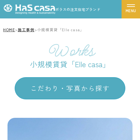
ポラスの注文住宅ブランド
HOME
>
施工事例
>
小規模賃貸「Elle casa」
ハスカーサについて
Works
性能について
商品ラインナップから探す
小規模賃貸「Elle casa」
デザインについて
Leche
LouLou
CASSA
FORME
ポラスグループについて
Graxyz
Elle casa
Elle casa corte
こだわり・写真から探す
商品ラインナップ
施工事例
デザインから探す
モデルハウス
リゾートモダン
シンプルモダン
お客様の声
南欧・プロヴァンス風
北欧風
家づくりの流れ