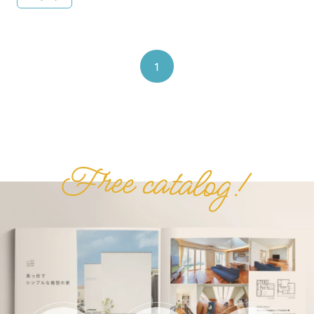
埼玉県
千葉県
東京都
茨城県
その他
1
建物タイプから探す
平屋
2階建て
3階建て
ガレージハウス
二世帯住宅
その他
間取りから探す
1LDK
2LDK
3LDK
4LDK
5LDK