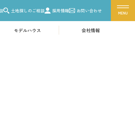
談
土地探しのご相談
採用情報
お問い合わせ
モデルハウス
会社情報
ス
会社概要
ーク 吉川美南
採用情報
ク 朝霞
ク 越谷
各種お問い合わせ
ーク 東浦和
カタログ請求
ク 柏
来場予約
ク 船橋
イベント情報
お問い合わせ