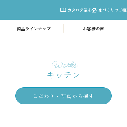
カタログ請求
家づくりのご相
商品ラインナップ
お客様の声
商品ラインナップ
モデルハウ
欧風モダン住宅「Leche」
体感すまいパ
震性
南欧プロヴァンス「LouLou」
体感すまいパー
Works
シンプルモダン「CASSA」
体感すまいパー
キッチン
体感すまいパ
施工事例
こだわり・写真から探す
体感すまいパー
写真から探す
体感すまいパー
新越谷