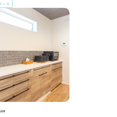
ペース
use