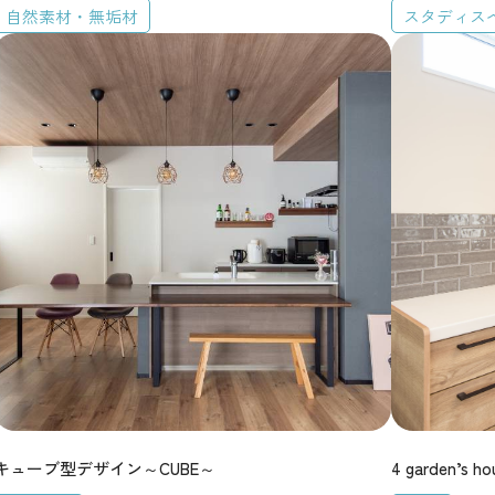
自然素材・無垢材
スタディス
から探す
CASSA
FORME
Graxyz
Elle casa
Elle casa corte
シンプルモダン
南欧・プロヴァンス風
北欧風
キューブ型デザイン～CUBE～
4 garden’s ho