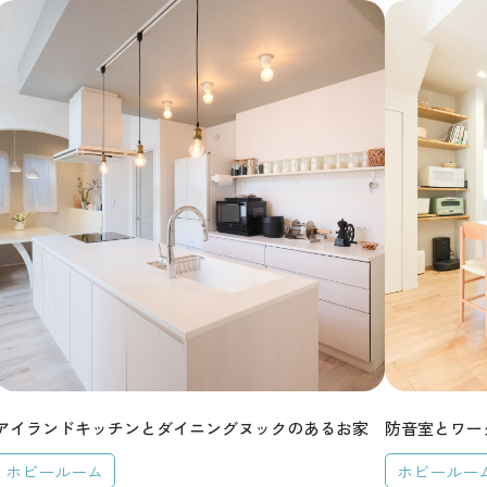
加平
ついて
お客様の声
ス
家づくりの
土地をお探
アイランドキッチンとダイニングヌックのあるお家
防音室とワー
ホビールーム
ホビールー