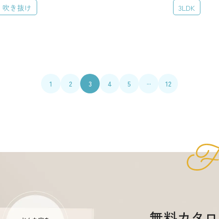
吹き抜け
3LDK
ヌック
吹き抜け
和室・小上がり
ベランダ・バルコニー
ーゼット
シューズインクローゼット
アーチ壁・R垂れ壁
狭小地・変形地
シンボルツリー
白い家
猫と暮らす家
...
1
2
3
4
5
12
趣味にこだわる
東京都
茨城県
その他
す
3階建て
ガレージハウス
二世帯住宅
その他
無料カタロ