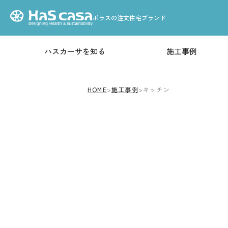
ポラスの注文住宅ブランド
ハスカーサを知る
施工事例
HOME
性能について
高気密・高断熱構造
ハスカーサについて
HOME
>
施工事例
>
キッチン
「耐震等級3」基準の耐
火災から家を守る
デザインについて
素材のこだわり
収納のこだわり