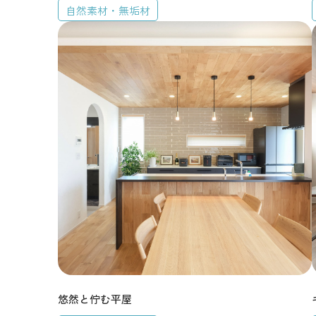
自然素材・無垢材
商品ラインナップ
Leche
LouLou
デザインから探す
リゾートモダン
悠然と佇む平屋