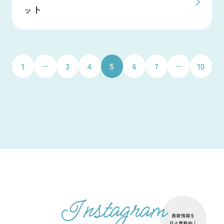
ット
...
...
1
3
4
5
6
7
10
Instagram