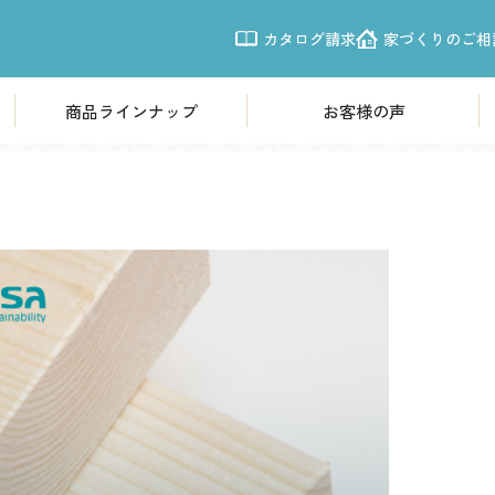
カタログ請求
家づくりのご相
スタッフブログ
BLOG
商品ラインナップ
お客様の声
商品ラインナップ
モデルハウ
欧風モダン住宅「Leche」
体感すまいパ
震性
南欧プロヴァンス「LouLou」
体感すまいパー
シンプルモダン「CASSA」
体感すまいパー
体感すまいパ
施工事例
体感すまいパー
写真から探す
体感すまいパー
新越谷