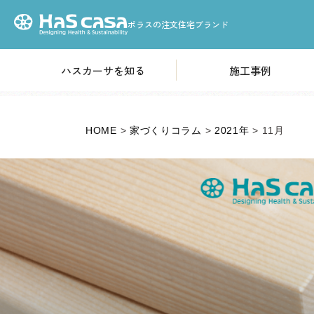
ポラスの注文住宅ブランド
ハスカーサを知る
施工事例
HOME
性能について
高気密・高断熱構造
ハスカーサについて
HOME
>
家づくりコラム
>
2021年
>
11月
「耐震等級3」基準の耐
火災から家を守る
デザインについて
素材のこだわり
収納のこだわり