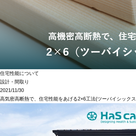
ポラスグループに
施工・人材
保証・アフターメンテナ
住宅性能について
設計・間取り
2021/11/30
高気密高断熱で、住宅性能をあげる2×6工法(ツーバイシックス