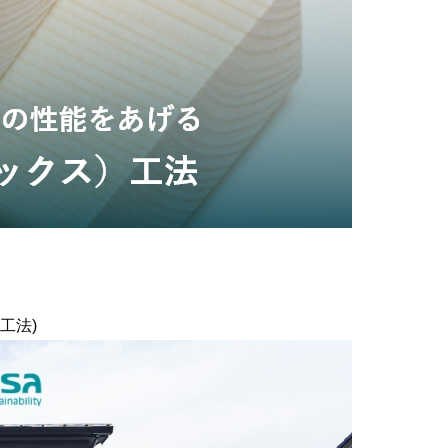
加平
ついて
お客様の声
ス
家づくりの
土地をお探
工法)