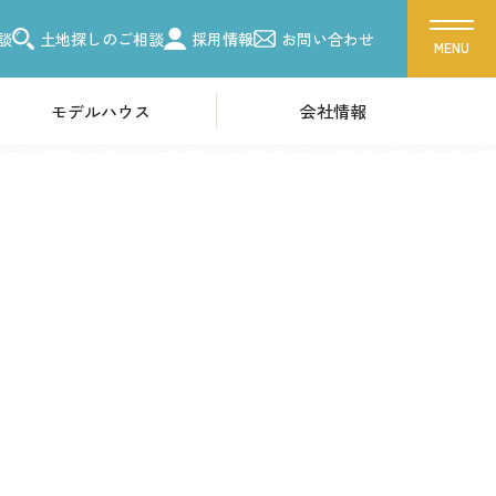
談
土地探しのご相談
採用情報
お問い合わせ
モデルハウス
会社情報
ス
会社概要
ーク 吉川美南
採用情報
ク 朝霞
ク 越谷
各種お問い合わせ
ーク 東浦和
カタログ請求
ク 柏
来場予約
ク 船橋
イベント情報
お問い合わせ