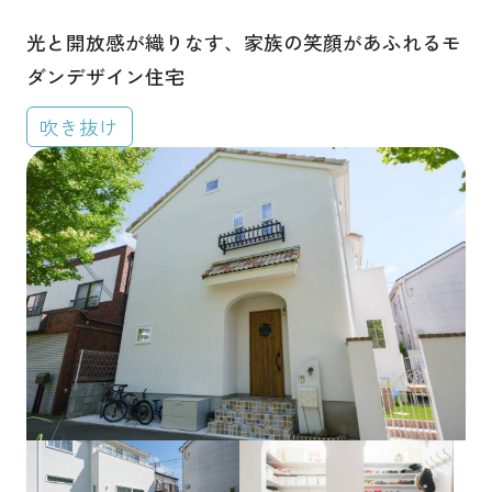
埼玉県
千葉県
東京都
茨城県
光と開放感が織りなす、家族の笑顔があふれるモ
ダンデザイン住宅
その他
吹き抜け
建物タイプから探す
平屋
2階建て
3階建て
ガレージハウス
二世帯住宅
その他
間取りから探す
1LDK
2LDK
3LDK
4LDK
5LDK