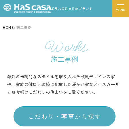
ポラスの注文住宅ブランド
HOME
>
施工事例
ハスカーサについて
Works
性能について
商品ラインナップから探す
デザインについて
施工事例
ポラスグループについて
Leche
LouLou
CASSA
FORME
海外の伝統的なスタイルを取り入れた欧風デザインの家
商品ラインナップ
Graxyz
Elle casa
Elle casa corte
や、家族の健康と環境に配慮した暖かい家など
ハスカーサ
施工事例
とお客様のこだわりの住まいをご覧ください。
デザインから探す
モデルハウス
リゾートモダン
シンプルモダン
お客様の声
こだわり・写真から探す
南欧・プロヴァンス風
北欧風
家づくりの流れ