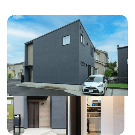
土地をお探しの方
特徴から探す
会社概要
中庭・パティオ
ヌック
吹き抜け
採用情報
和室・小上がり
ベランダ・バルコニー
各種お問い合わせ
ウォークインクローゼット
カタログ請求
シューズインクローゼット
来場予約
アーチ壁・R垂れ壁
自然素材・無垢材
イベント情報
狭小地・変形地
シンボルツリー
お問い合わせ
白い家
猫と暮らす家
犬と暮らす家
プライバシーポリシー
趣味にこだわる
カスタマーハラスメントポリシー
建築地から探す